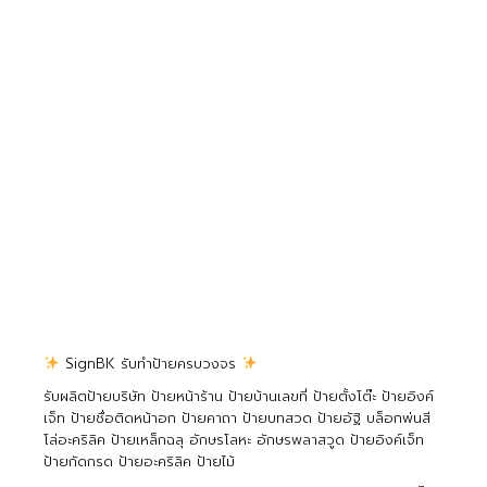
SignBK รับทำป้ายครบวงจร
รับผลิตป้ายบริษัท ป้ายหน้าร้าน ป้ายบ้านเลขที่ ป้ายตั้งโต๊ะ ป้ายอิงค์
เจ็ท ป้ายชื่อติดหน้าอก ป้ายคาถา ป้ายบทสวด ป้ายอัฐิ บล็อกพ่นสี
โล่อะคริลิค ป้ายเหล็กฉลุ อักษรโลหะ อักษรพลาสวูด ป้ายอิงค์เจ็ท
ป้ายกัดกรด ป้ายอะคริลิค ป้ายไม้