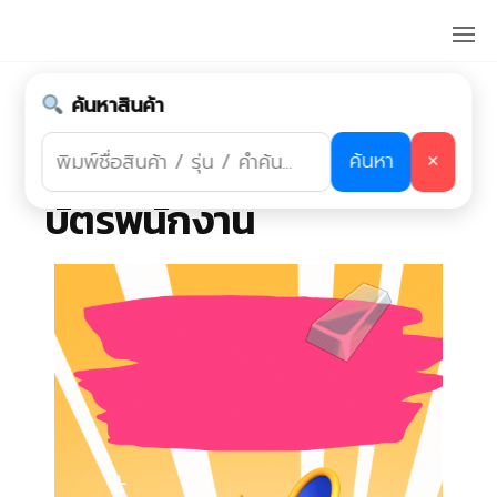
Skip
ร้านป้าย
to
แถว
the
บางแค,ร้าน
ป้ายแถว
ค้นหาสินค้า
content
เพชรเกษม
บัตรพีวีซีการ์ด บัตร
ค้นหา
สมาชิก/บัตรสะสมแต้ม/
✕
บัตรพนักงาน