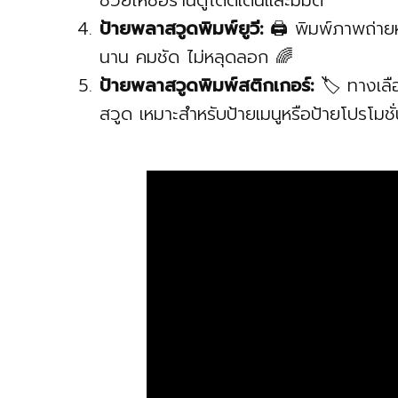
ช่วยให้ชื่อร้านดูโดดเด่นและมีมิติ
ป้ายพลาสวูดพิมพ์ยูวี:
🖨️ พิมพ์ภาพถ่าย
นาน คมชัด ไม่หลุดลอก 🌈
ป้ายพลาสวูดพิมพ์สติกเกอร์:
🏷️ ทางเลื
สวูด เหมาะสำหรับป้ายเมนูหรือป้ายโปรโมชั