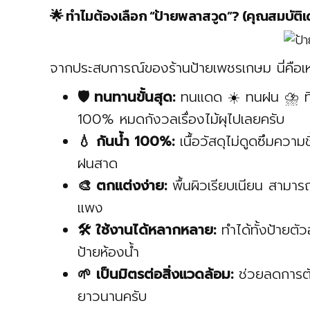
🌟 ทำไมต้องเลือก “ป้ายพลาสวูด”? (คุณสมบัติเด
จากประสบการณ์ของร้านป้ายเพชรเกษม นี่คือเหตุผ
🛡️ ทนทานขั้นสุด:
ทนแดด ☀️ ทนฝน ⛈️ ที
100% หมดกังวลเรื่องไม้ผุไปเลยครับ
💧 กันน้ำ 100%:
เนื้อวัสดุไม่ดูดซึมความช
ฝนสาด
🎨 ตกแต่งง่าย:
พื้นผิวเรียบเนียน สามารถ
แพง
🛠️ ใช้งานได้หลากหลาย:
ทำได้ทั้งป้ายตัว
ป้ายห้องน้ำ
🌱 เป็นมิตรต่อสิ่งแวดล้อม:
ช่วยลดการตัดไ
ยาวนานครับ