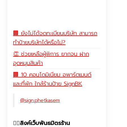
🏢 ยังไม่ได้จดทะเบียนบริษัท สามารถ
ทำป้ายบริษัทได้หรือไม่?
👏 ช่วยเหลือผู้พิการ ยากจน ฝาก
อุดหนุนสินค้า
🏢 10 คอนโดมิเนียม อพาร์ตเมนต์
และที่พัก ใกล้ร้านป้าย SignBK
@sign.phetkasem
❤️‍🔥ลิงค์เว็บพันธมิตรร้าน