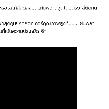
หรือโลโก้สีสดลงบนแผ่นพลาสวูดโดยตรง สีติดทน
อกสุดคุ้ม! รีดสติกเกอร์คุณภาพสูงทับบนแผ่นพลา
่นที่เน้นความประหยัด 💸