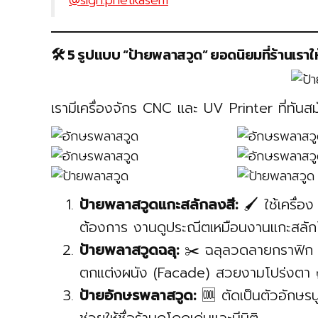
@sign.phetkasem
🛠️ 5 รูปแบบ “ป้ายพลาสวูด” ยอดนิยมที่ร้านเราใ
เรามีเครื่องจักร CNC และ UV Printer ที่ทันส
ป้ายพลาสวูดแกะสลักลงสี:
🖌️ ใช้เครื่อ
ต้องการ งานดูประณีตเหมือนงานแกะสลักไม
ป้ายพลาสวูดฉลุ:
✂️ ฉลุลวดลายกราฟิก ลา
ตกแต่งผนัง (Facade) สวยงามโปร่งตา 
ป้ายอักษรพลาสวูด:
🆒 ตัดเป็นตัวอักษร