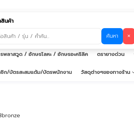
ร้านป้ายแถวบางแค,ร้านป้ายแถวเพชรเ
ี่/ป้ายหน้าห้อง
ป้ายตั้งโต๊ะ/ป้ายชื่อตั้งโต๊ะ
บล็อกพ่นสี
สินค้า
ค้นหา
้ายอัฐิ
ป้ายคาถาบูชา/ป้ายบทสวด
ป้ายตกแต่งร้าน ป้า
✕
รพลาสวูด / อักษรโลหะ / อักษรอะคริลิค
ตรายางด่วน
มาชิก/บัตรสะสมแต้ม/บัตรพนักงาน
วัสดุต่างๆของทางร้าน