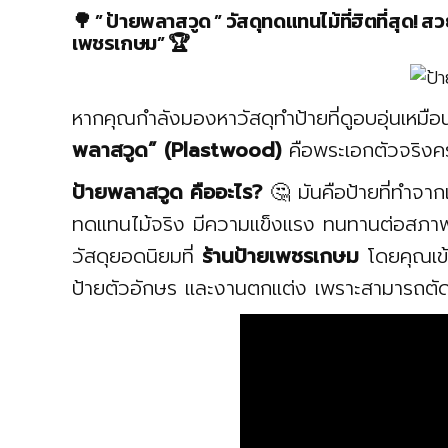
🌳 ” ป้ายพลาสวูด ” วัสดุทดแทนไม้ที่ฮิตที่สุด! ส
เพชรเกษม” 🏆
หากคุณกำลังมองหาวัสดุทำป้ายที่ดูอบอุ่นเหมือ
พลาสวูด” (Plastwood)
คือพระเอกตัวจริงคร
ป้ายพลาสวูด คืออะไร?
🤔 มันคือป้ายที่ทำจา
ทดแทนไม้จริง มีความแข็งแรง ทนทานต่อสภาพอา
วัสดุยอดนิยมที่
ร้านป้ายเพชรเกษม
โดยคุณเข้ม
ป้ายตัวอักษร และงานตกแต่ง เพราะสามารถตัด