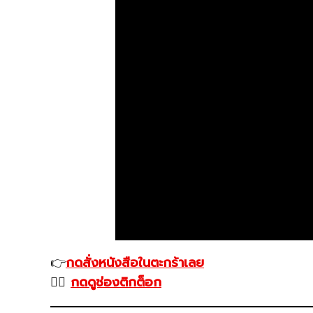
👉
กดสั่งหนังสือในตะกร้าเลย
❤️‍🔥
กดดูช่องติกต็อก