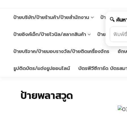
Skip
to
ป้ายบริษัท/ป้ายร้านค้า/ป้ายสำนักงาน
ป้ายบ้านเลขท
the
🔍 ค้นหา
content
ป้ายอิงค์เจ็ท/ป้ายไวนิล/สลากสินค้า
ป้ายอัฐิ/รูปใส่ป
ป้ายบริจาค/ป้ายมอบรางวัล/ป้ายติดเครื่องจักร
อักษ
รูปติดบัตร/แต่งรูปออนไลน์
บัตรพีวีซีการ์ด บัตรส
ป้ายพลาสวูด