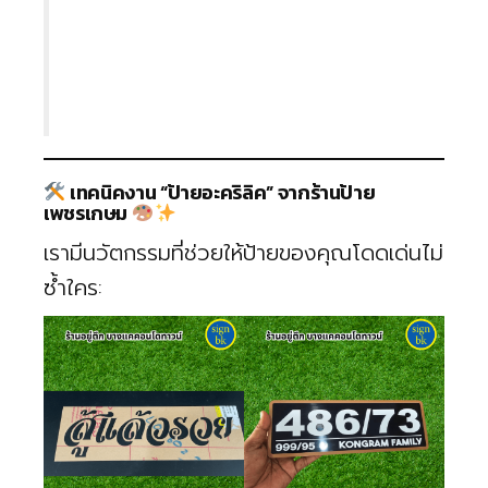
เทคนิคงาน “ป้ายอะคริลิค” จากร้านป้าย
เพชรเกษม
เรามีนวัตกรรมที่ช่วยให้ป้ายของคุณโดดเด่นไม่
ซ้ำใคร: