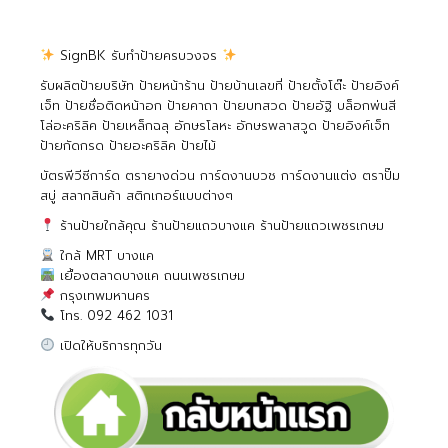
SignBK รับทำป้ายครบวงจร
รับผลิตป้ายบริษัท ป้ายหน้าร้าน ป้ายบ้านเลขที่ ป้ายตั้งโต๊ะ ป้ายอิงค์
เจ็ท ป้ายชื่อติดหน้าอก ป้ายคาถา ป้ายบทสวด ป้ายอัฐิ บล็อกพ่นสี
โล่อะคริลิค ป้ายเหล็กฉลุ อักษรโลหะ อักษรพลาสวูด ป้ายอิงค์เจ็ท
ป้ายกัดกรด ป้ายอะคริลิค ป้ายไม้
บัตรพีวีซีการ์ด ตรายางด่วน การ์ดงานบวช การ์ดงานแต่ง ตราปั๊ม
สบู่ สลากสินค้า สติกเกอร์แบบต่างๆ
ร้านป้ายใกล้คุณ ร้านป้ายแถวบางแค ร้านป้ายแถวเพชรเกษม
ใกล้ MRT บางแค
เยื้องตลาดบางแค ถนนเพชรเกษม
กรุงเทพมหานคร
โทร. 092 462 1031
เปิดให้บริการทุกวัน