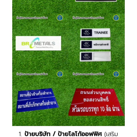
ป้ายบริษัท / ป้ายโลโก้ออฟฟิศ
(เสริม