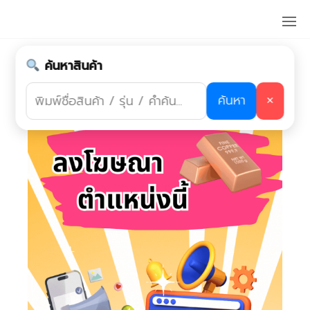
Skip
ร้านป้าย
to
แถว
the
บางแค,ร้าน
ป้ายแถว
ค้นหาสินค้า
content
เพชรเกษม
ป้ายอะคริลิค
ค้นหา
✕