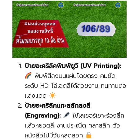
ป้ายอะคริลิคพิมพ์ยูวี (UV Printing):
พิมพ์สีลงบนแผ่นโดยตรง คมชัด
ระดับ HD ไล่เฉดสีได้สวยงาม ทนทานต่อ
แสงแดด
ป้ายอะคริลิคแกะสลักลงสี
(Engraving):
ใช้เลเซอร์เซาะร่องลึก
แล้วหยอดสี งานประณีต คลาสสิก ตัว
หนังสือไม่มีวันหลุดลอก