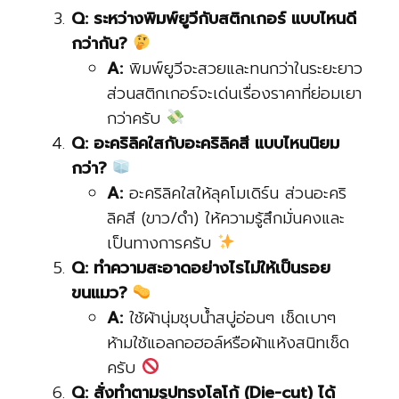
Q: ระหว่างพิมพ์ยูวีกับสติกเกอร์ แบบไหนดี
กว่ากัน?
A:
พิมพ์ยูวีจะสวยและทนกว่าในระยะยาว
ส่วนสติกเกอร์จะเด่นเรื่องราคาที่ย่อมเยา
กว่าครับ
Q: อะคริลิคใสกับอะคริลิคสี แบบไหนนิยม
กว่า?
A:
อะคริลิคใสให้ลุคโมเดิร์น ส่วนอะคริ
ลิคสี (ขาว/ดำ) ให้ความรู้สึกมั่นคงและ
เป็นทางการครับ
Q: ทำความสะอาดอย่างไรไม่ให้เป็นรอย
ขนแมว?
A:
ใช้ผ้านุ่มชุบน้ำสบู่อ่อนๆ เช็ดเบาๆ
ห้ามใช้แอลกอฮอล์หรือผ้าแห้งสนิทเช็ด
ครับ
Q: สั่งทำตามรูปทรงโลโก้ (Die-cut) ได้