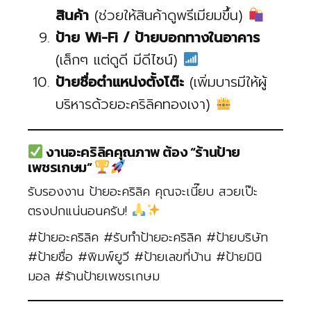
สินค้า
(ช่วยให้สินค้าดูพรีเมียมขึ้น)
ป้าย Wi-Fi / ป้ายบอกทางในอาคาร
(เล็กๆ แต่ดูดี มีดีไซน์)
ป้ายชื่อตำแหน่งตั้งโต๊ะ
(เพิ่มบารมีให้ผู้
บริหารด้วยอะคริลิคทองเงา)
งานอะคริลิคคุณภาพ ต้อง “ร้านป้าย
เพชรเกษม”
รับรองงาน ป้ายอะคริลิค คุณจะเนี๊ยบ สวยเป๊ะ
ตรงปกแน่นอนครับ!
#ป้ายอะคริลิค #รับทำป้ายอะคริลิค #ป้ายบริษัท
#ป้ายชื่อ #พิมพ์ยูวี #ป้ายเลขที่บ้าน #ป้ายมินิ
มอล #ร้านป้ายเพชรเกษม