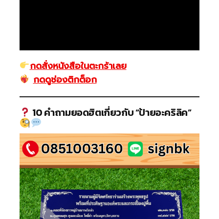
กดสั่งหนังสือในตะกร้าเลย
กดดูช่องติกต็อก
10 คำถามยอดฮิตเกี่ยวกับ “ป้ายอะคริลิค”