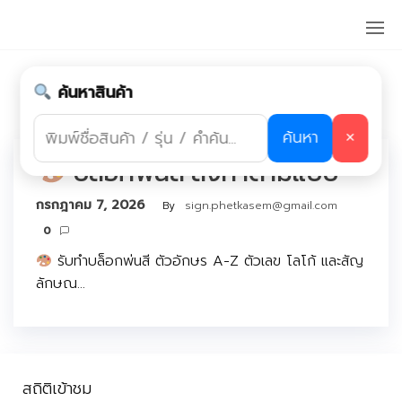
Skip
ร้านป้าย
to
แถว
the
บางแค,ร้าน
ป้ายแถว
content
ป้ายกำกับ:
บล็อกพ่นสี
เพชรเกษม
ค้นหาสินค้า
ค้นหา
✕
บล็อกพ่นสี สั่งทำตามแบบ
กรกฎาคม 7, 2026
By
sign.phetkasem@gmail.com
0
รับทำบล็อกพ่นสี ตัวอักษร A-Z ตัวเลข โลโก้ และสัญ
ลักษณ…
สถิติเข้าชม