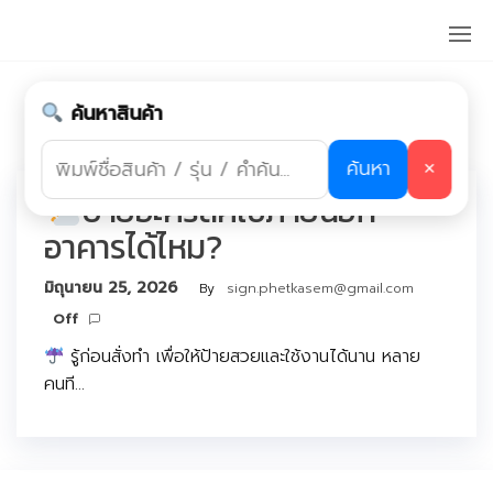
Skip
ร้านป้าย
to
แถว
the
บางแค,ร้าน
ป้ายแถว
content
ป้ายกำกับ:
ป้ายอะคริลิค
เพชรเกษม
ค้นหาสินค้า
ค้นหา
✕
ป้ายอะคริลิคใช้ภายนอก
อาคารได้ไหม?
มิถุนายน 25, 2026
By
sign.phetkasem@gmail.com
Off
รู้ก่อนสั่งทำ เพื่อให้ป้ายสวยและใช้งานได้นาน หลาย
คนที…